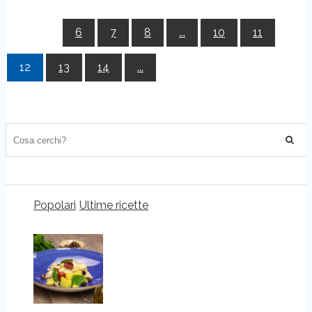
6
7
8
...
10
11
12
13
14
...
Popolari
Ultime ricette