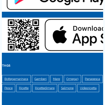
TAGS
Bottegamarinara
Gamberi
Mare
Omega3
Panapesca
Pesce
Ricette
Ricettedimare
Salmone
Videoricetta