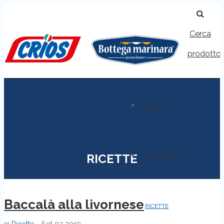
Cerca
prodotto
HOME
RICETTE
VOLANTINO
Baccalà alla livornese
RICETTE
in
Ricette
Set
03
2019