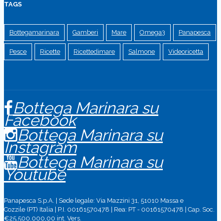
TAGS
Bottegamarinara
Gamberi
Mare
Omega3
Panapesca
Pesce
Ricette
Ricettedimare
Salmone
Videoricetta
Bottega Marinara su
Facebook
Bottega Marinara su
Instagram
Bottega Marinara su
Youtube
Panapesca S.p.A. | Sede legale: Via Mazzini 31, 51010 Massa e
Cozzile (PT) Italia | P.I. 00161570478 | Rea: PT - 00161570478 | Cap. Soc.
€25.500.000,00 int. Vers.