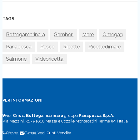
TAGS:
Bottegamarinara
Gamberi
Mare
Omega3
Panapesca
Pesce
Ricette
Ricettedimare
Salmone
Videoricetta
PER INFORMAZIONI
No.
Crios, Bottega marinara
gruppo
Panapesca S.p.A.
Via Mazzini, 31 - 51010 Massa e Cozzile Montecatini Terme (PT) Italia
Phone.
E-mail.
Vedi
Punti Vendita