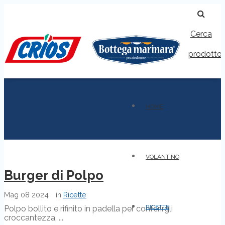
Cerca
prodotto
HOME
VOLANTINO
Burger di Polpo
Mag
08
2024
in
Ricette
RICETTE
Polpo bollito e rifinito in padella per conferirgli
croccantezza, ...