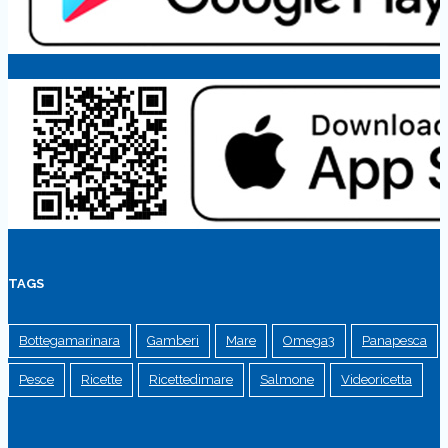
TAGS
Bottegamarinara
Gamberi
Mare
Omega3
Panapesca
Pesce
Ricette
Ricettedimare
Salmone
Videoricetta