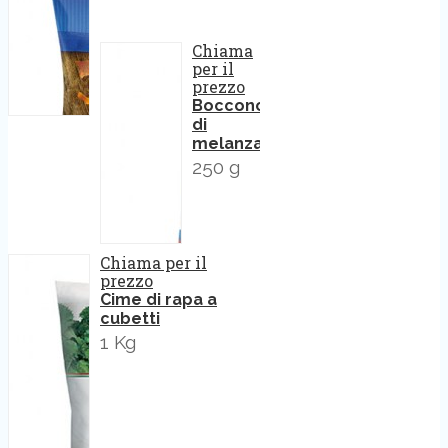
Chiama
per il
prezzo
Bocconcini
di
melanzane
250 g
Chiama per il
prezzo
Cime di rapa a
cubetti
1 Kg