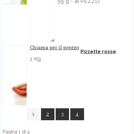
55 g - al PEZZO
Chiama per il prezzo
Pizzette rosse
1 Kg
1
2
3
4
Pagina 1 di 4